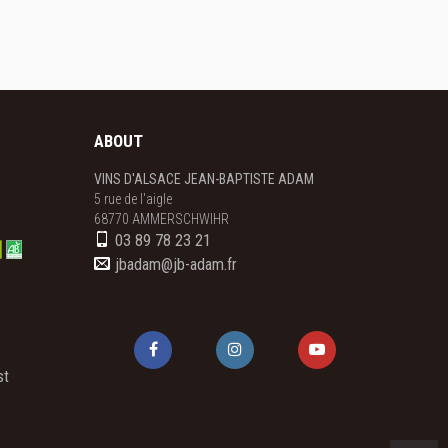
ABOUT
VINS D'ALSACE JEAN-BAPTISTE ADAM
5 rue de l'aigle

68770 AMMERSCHWIHR
03 89 78 23 21
jbadam@jb-adam.fr
st