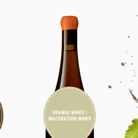
ORANGE WINES /
MACERATION WINES