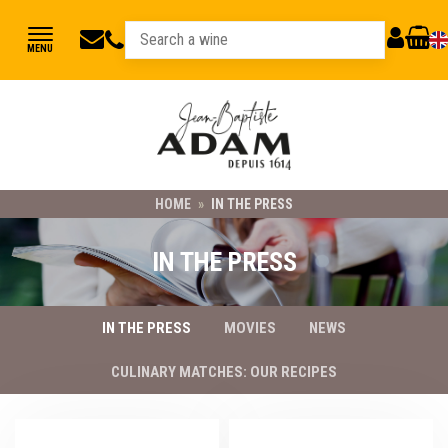
jbadam@jb-
03
MY
CART
MENU
89
adam.fr
ACCOUNT
78
23
21
HOME
»
IN THE PRESS
IN THE PRESS
IN THE PRESS
MOVIES
NEWS
CULINARY MATCHES: OUR RECIPES