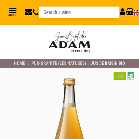
jbadam@jb-
03
MY
CART
MENU
89
adam.fr
ACCOUNT
78
23
21
HOME
»
PUR-GRANITE (LES NATURES)
»
JUS DE RAISIN BIO