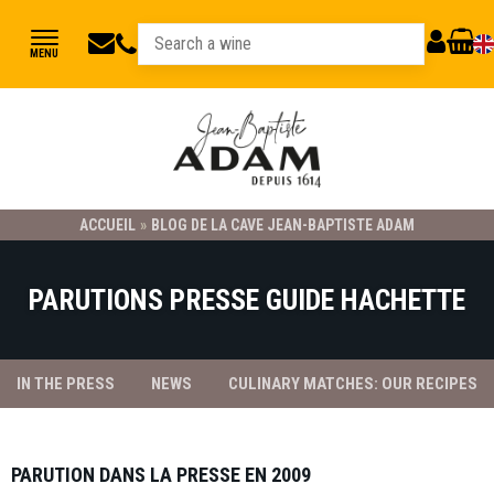
jbadam@jb-
03
MY
CART
MENU
89
adam.fr
ACCOUNT
78
23
21
ACCUEIL
»
BLOG DE LA CAVE JEAN-BAPTISTE ADAM
PARUTIONS PRESSE GUIDE HACHETTE
IN THE PRESS
NEWS
CULINARY MATCHES: OUR RECIPES
PARUTION DANS LA PRESSE EN 2009