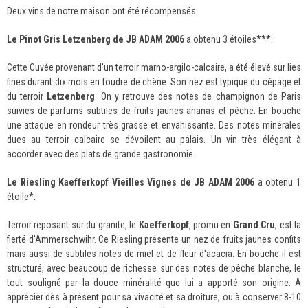
Deux vins de notre maison ont été récompensés.
Le Pinot Gris Letzenberg de JB ADAM 2006
a obtenu 3 étoiles***:
Cette Cuvée provenant d'un terroir marno-argilo-calcaire, a été élevé sur lies
fines durant dix mois en foudre de chêne. Son nez est typique du cépage et
du terroir
Letzenberg
. On y retrouve des notes de champignon de Paris
suivies de parfums subtiles de fruits jaunes ananas et pêche. En bouche
une attaque en rondeur très grasse et envahissante. Des notes minérales
dues au terroir calcaire se dévoilent au palais. Un vin très élégant à
accorder avec des plats de grande gastronomie.
Le Riesling Kaefferkopf Vieilles Vignes de JB ADAM 2006
a obtenu 1
étoile*:
Terroir reposant sur du granite, le
Kaefferkopf
, promu en
Grand Cru
, est la
fierté d'Ammerschwihr. Ce Riesling présente un nez de fruits jaunes confits
mais aussi de subtiles notes de miel et de fleur d'acacia. En bouche il est
structuré, avec beaucoup de richesse sur des notes de pêche blanche, le
tout souligné par la douce minéralité que lui a apporté son origine. A
apprécier dès à présent pour sa vivacité et sa droiture, ou à conserver 8-10