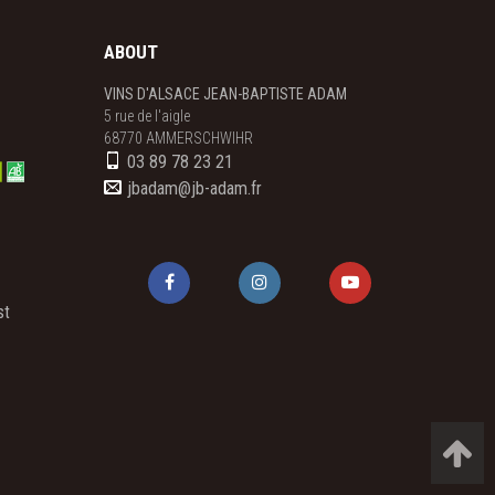
ABOUT
VINS D'ALSACE JEAN-BAPTISTE ADAM
5 rue de l'aigle

68770 AMMERSCHWIHR
03 89 78 23 21
jbadam@jb-adam.fr
st