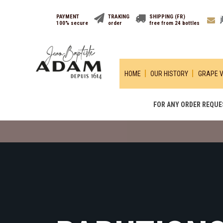
PAYMENT
TRAKING
SHIPPING (FR)
100% secure
order
free from 24 bottles
HOME
OUR HISTORY
GRAPE V
FOR ANY ORDER REQUES