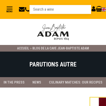
jbadam@jb-
03
MY
CART
MENU
89
adam.fr
ACCOUNT
78
23
21
ACCUEIL
»
BLOG DE LA CAVE JEAN-BAPTISTE ADAM
PARUTIONS AUTRE
IN THE PRESS
NEWS
CULINARY MATCHES: OUR RECIPES