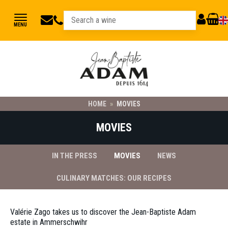
jbadam@jb-
03
MY
CART
MENU
89
adam.fr
ACCOUNT
78
23
21
HOME
»
MOVIES
MOVIES
IN THE PRESS
MOVIES
NEWS
CULINARY MATCHES: OUR RECIPES
Valérie Zago takes us to discover the Jean-Baptiste Adam
estate in Ammerschwihr