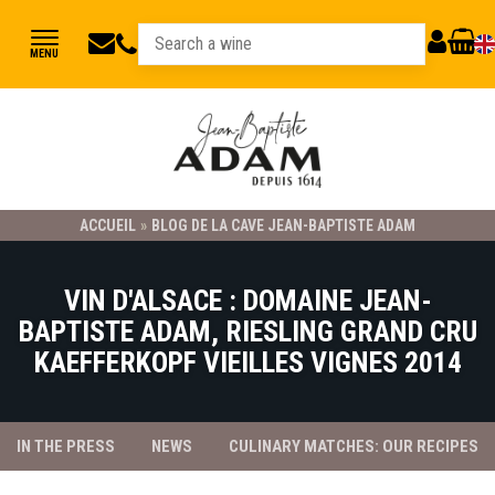
jbadam@jb-
03
MY
CART
MENU
89
adam.fr
ACCOUNT
78
23
21
ACCUEIL
»
BLOG DE LA CAVE JEAN-BAPTISTE ADAM
VIN D'ALSACE : DOMAINE JEAN-
BAPTISTE ADAM, RIESLING GRAND CRU
KAEFFERKOPF VIEILLES VIGNES 2014
IN THE PRESS
NEWS
CULINARY MATCHES: OUR RECIPES